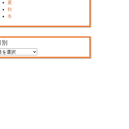
夏
秋
冬
月別
月
別