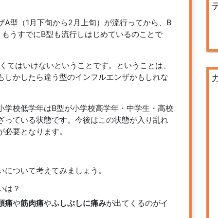
A型（1月下旬から2月上旬）が流行ってから、B
、もうすでにB型も流行しはじめているのことで
なくてはいけないということです。ということは、
もしかしたら違う型のインフルエンザかもしれな
小学校低学年はB型が小学校高学年・中学生・高校
混ざっている状態です。今後はこの状態が入り乱れ
が必要となります。
いについて考えてみましょう。
いは？
頭痛
や
筋肉痛
や
ふしぶしに痛み
が出てくるのがイ