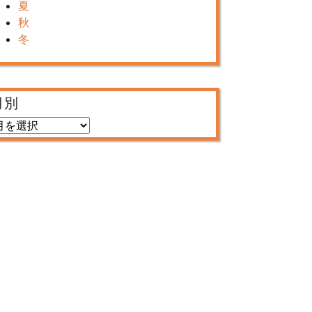
夏
秋
冬
月別
月
別