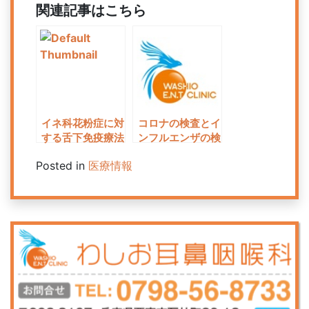
関連記事はこちら
イネ科花粉症に対
コロナの検査とイ
する舌下免疫療法
ンフルエンザの検
の治験を行ってい
査をもう一度確認
Posted in
医療情報
ます
してみよう