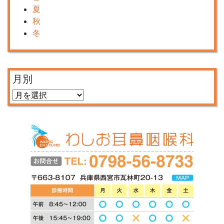
夏
秋
冬
月別
月
別