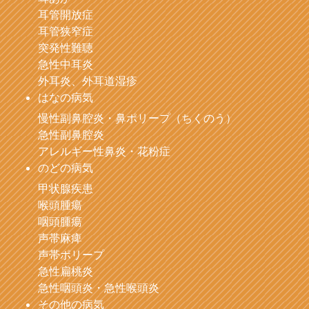
耳管開放症
耳管狭窄症
突発性難聴
急性中耳炎
外耳炎、外耳道湿疹
はなの病気
慢性副鼻腔炎・鼻ポリープ（ちくのう）
急性副鼻腔炎
アレルギー性鼻炎・花粉症
のどの病気
甲状腺疾患
喉頭腫瘍
咽頭腫瘍
声帯麻痺
声帯ポリープ
急性扁桃炎
急性咽頭炎・急性喉頭炎
その他の病気