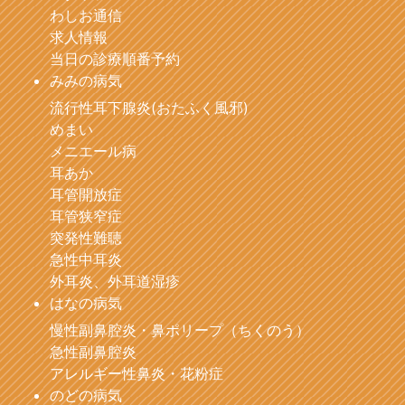
わしお通信
求人情報
当日の診療順番予約
みみの病気
流行性耳下腺炎(おたふく風邪)
めまい
メニエール病
耳あか
耳管開放症
耳管狭窄症
突発性難聴
急性中耳炎
外耳炎、外耳道湿疹
はなの病気
慢性副鼻腔炎・鼻ポリープ（ちくのう）
急性副鼻腔炎
アレルギー性鼻炎・花粉症
のどの病気