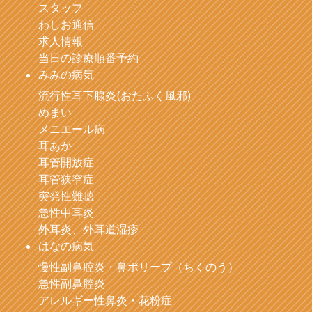
スタッフ
わしお通信
求人情報
当日の診療順番予約
みみの病気
流行性耳下腺炎(おたふく風邪)
めまい
メニエール病
耳あか
耳管開放症
耳管狭窄症
突発性難聴
急性中耳炎
外耳炎、外耳道湿疹
はなの病気
慢性副鼻腔炎・鼻ポリープ（ちくのう）
急性副鼻腔炎
アレルギー性鼻炎・花粉症