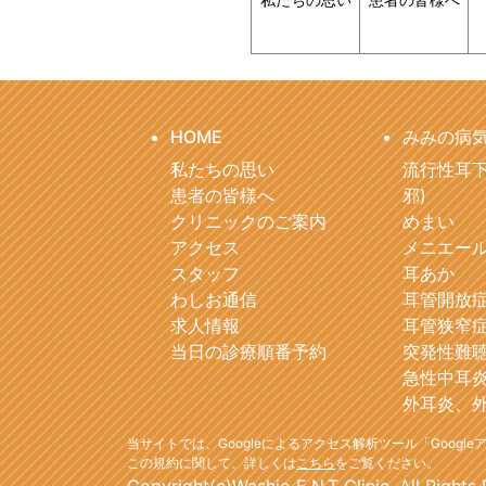
HOME
みみの病
私たちの思い
流行性耳下
患者の皆様へ
邪)
クリニックのご案内
めまい
アクセス
メニエー
スタッフ
耳あか
わしお通信
耳管開放
求人情報
耳管狭窄
当日の診療順番予約
突発性難
急性中耳
外耳炎、
当サイトでは、Googleによるアクセス解析ツール「Goog
この規約に関して、詳しくは
こちら
をご覧ください。
Copyright(c)Washio E.N.T Clinic. All Rights