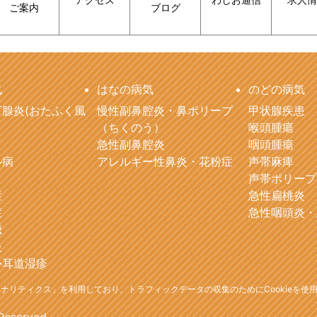
ご案内
ブログ
気
はなの病気
のどの病気
腺炎(おたふく風
慢性副鼻腔炎・鼻ポリープ
甲状腺疾患
（ちくのう）
喉頭腫瘍
急性副鼻腔炎
咽頭腫瘍
ル病
アレルギー性鼻炎・花粉症
声帯麻痺
声帯ポリープ
症
急性扁桃炎
症
急性咽頭炎・
聴
炎
外耳道湿疹
leアナリティクス」を利用しており、トラフィックデータの収集のためにCookieを使
 Reserved.