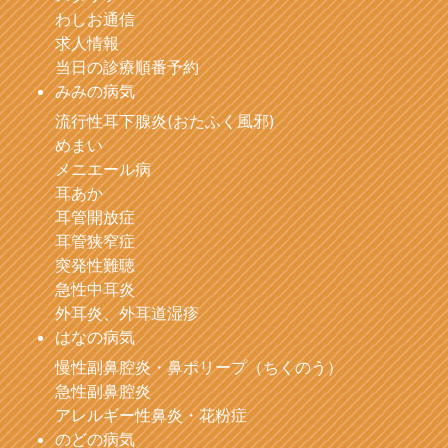
わしお通信
求人情報
当日の診療順番予約
みみの病気
流行性耳下腺炎(おたふく風邪)
めまい
メニエール病
耳あか
耳管開放症
耳管狭窄症
突発性難聴
急性中耳炎
外耳炎、外耳道湿疹
はなの病気
慢性副鼻腔炎・鼻ポリープ（ちくのう）
急性副鼻腔炎
アレルギー性鼻炎・花粉症
のどの病気