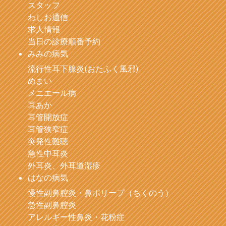
スタッフ
わしお通信
求人情報
当日の診療順番予約
みみの病気
流行性耳下腺炎(おたふく風邪)
めまい
メニエール病
耳あか
耳管開放症
耳管狭窄症
突発性難聴
急性中耳炎
外耳炎、外耳道湿疹
はなの病気
慢性副鼻腔炎・鼻ポリープ（ちくのう）
急性副鼻腔炎
アレルギー性鼻炎・花粉症