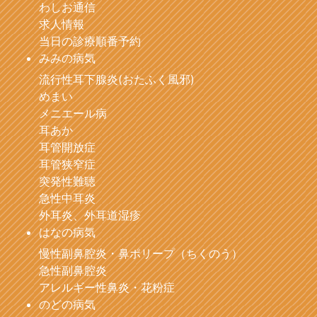
わしお通信
求人情報
当日の診療順番予約
みみの病気
流行性耳下腺炎(おたふく風邪)
めまい
メニエール病
耳あか
耳管開放症
耳管狭窄症
突発性難聴
急性中耳炎
外耳炎、外耳道湿疹
はなの病気
慢性副鼻腔炎・鼻ポリープ（ちくのう）
急性副鼻腔炎
アレルギー性鼻炎・花粉症
のどの病気