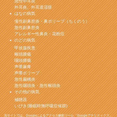
急性中耳炎
外耳炎、外耳道湿疹
はなの病気
慢性副鼻腔炎・鼻ポリープ（ちくのう）
急性副鼻腔炎
アレルギー性鼻炎・花粉症
のどの病気
甲状腺疾患
喉頭腫瘍
咽頭腫瘍
声帯麻痺
声帯ポリープ
急性扁桃炎
急性咽頭炎・急性喉頭炎
その他の病気
補聴器
いびき(睡眠時無呼吸症候群)
当サイトでは、Googleによるアクセス解析ツール「Googleアナリティクス」