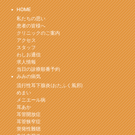
HOME
私たちの思い
患者の皆様へ
クリニックのご案内
アクセス
スタッフ
わしお通信
求人情報
当日の診療順番予約
みみの病気
流行性耳下腺炎(おたふく風邪)
めまい
メニエール病
耳あか
耳管開放症
耳管狭窄症
突発性難聴