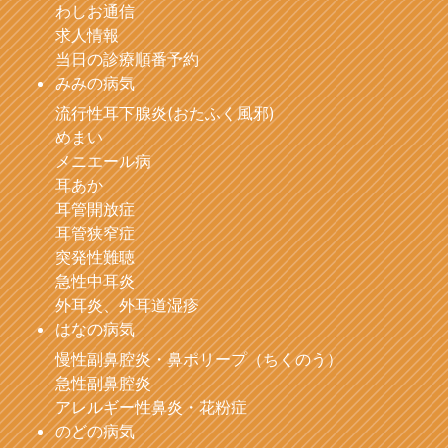
わしお通信
求人情報
当日の診療順番予約
みみの病気
流行性耳下腺炎(おたふく風邪)
めまい
メニエール病
耳あか
耳管開放症
耳管狭窄症
突発性難聴
急性中耳炎
外耳炎、外耳道湿疹
はなの病気
慢性副鼻腔炎・鼻ポリープ（ちくのう）
急性副鼻腔炎
アレルギー性鼻炎・花粉症
のどの病気