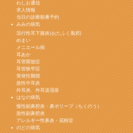
わしお通信
求人情報
当日の診療順番予約
みみの病気
流行性耳下腺炎(おたふく風邪)
めまい
メニエール病
耳あか
耳管開放症
耳管狭窄症
突発性難聴
急性中耳炎
外耳炎、外耳道湿疹
はなの病気
慢性副鼻腔炎・鼻ポリープ（ちくのう）
急性副鼻腔炎
アレルギー性鼻炎・花粉症
のどの病気