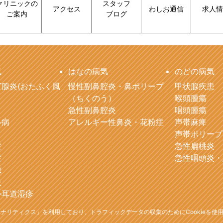
クリニックの
スタッフ
アクセス
わしお通信
求人情
ご案内
ブログ
気
はなの病気
のどの病気
腺炎(おたふく風
慢性副鼻腔炎・鼻ポリープ
甲状腺疾患
（ちくのう）
喉頭腫瘍
急性副鼻腔炎
咽頭腫瘍
ル病
アレルギー性鼻炎・花粉症
声帯麻痺
声帯ポリープ
症
急性扁桃炎
症
急性咽頭炎・
聴
炎
外耳道湿疹
leアナリティクス」を利用しており、トラフィックデータの収集のためにCookieを使