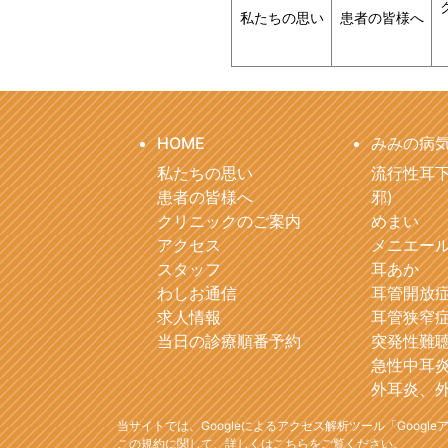
私たちの思い
患者の皆様へ
HOME
みみの病
私たちの思い
流行性耳下
患者の皆様へ
邪)
クリニックのご案内
めまい
アクセス
メニエー
スタッフ
耳あか
わしお通信
耳管開放
求人情報
耳管狭窄
当日の診療順番予約
突発性難
急性中耳
外耳炎、
当サイトでは、Googleによるアクセス解析ツール「Goog
この規約に関して、詳しくは
こちら
をご覧ください。