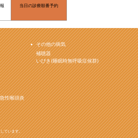
報
当日の診療順番予約
その他の病気
補聴器
いびき(睡眠時無呼吸症候群)
急性喉頭炎
用しています。