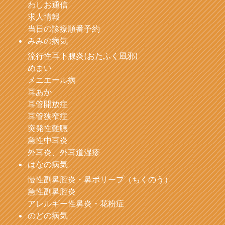
わしお通信
求人情報
当日の診療順番予約
みみの病気
流行性耳下腺炎(おたふく風邪)
めまい
メニエール病
耳あか
耳管開放症
耳管狭窄症
突発性難聴
急性中耳炎
外耳炎、外耳道湿疹
はなの病気
慢性副鼻腔炎・鼻ポリープ（ちくのう）
急性副鼻腔炎
アレルギー性鼻炎・花粉症
のどの病気