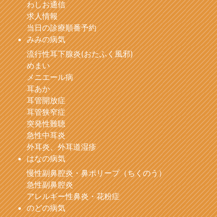
わしお通信
求人情報
当日の診療順番予約
みみの病気
流行性耳下腺炎(おたふく風邪)
めまい
メニエール病
耳あか
耳管開放症
耳管狭窄症
突発性難聴
急性中耳炎
外耳炎、外耳道湿疹
はなの病気
慢性副鼻腔炎・鼻ポリープ（ちくのう）
急性副鼻腔炎
アレルギー性鼻炎・花粉症
のどの病気