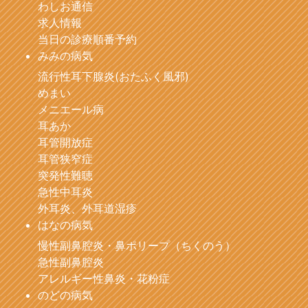
わしお通信
求人情報
当日の診療順番予約
みみの病気
流行性耳下腺炎(おたふく風邪)
めまい
メニエール病
耳あか
耳管開放症
耳管狭窄症
突発性難聴
急性中耳炎
外耳炎、外耳道湿疹
はなの病気
慢性副鼻腔炎・鼻ポリープ（ちくのう）
急性副鼻腔炎
アレルギー性鼻炎・花粉症
のどの病気