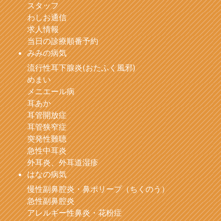
スタッフ
わしお通信
求人情報
当日の診療順番予約
みみの病気
流行性耳下腺炎(おたふく風邪)
めまい
メニエール病
耳あか
耳管開放症
耳管狭窄症
突発性難聴
急性中耳炎
外耳炎、外耳道湿疹
はなの病気
慢性副鼻腔炎・鼻ポリープ（ちくのう）
急性副鼻腔炎
アレルギー性鼻炎・花粉症