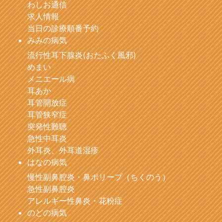
わしお通信
求人情報
当日の診療順番予約
みみの病気
流行性耳下腺炎(おたふく風邪)
めまい
メニエール病
耳あか
耳管開放症
耳管狭窄症
突発性難聴
急性中耳炎
外耳炎、外耳道湿疹
はなの病気
慢性副鼻腔炎・鼻ポリープ（ちくのう）
急性副鼻腔炎
アレルギー性鼻炎・花粉症
のどの病気