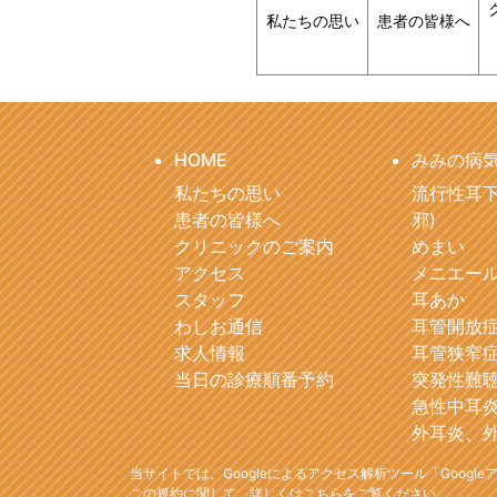
私たちの思い
患者の皆様へ
HOME
みみの病
私たちの思い
流行性耳下
患者の皆様へ
邪)
クリニックのご案内
めまい
アクセス
メニエー
スタッフ
耳あか
わしお通信
耳管開放
求人情報
耳管狭窄
当日の診療順番予約
突発性難
急性中耳
外耳炎、
当サイトでは、Googleによるアクセス解析ツール「Goog
この規約に関して、詳しくは
こちら
をご覧ください。