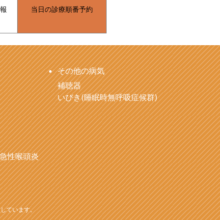
報
当日の診療順番予約
その他の病気
補聴器
いびき(睡眠時無呼吸症候群)
急性喉頭炎
用しています。