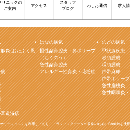
クリニックの
スタッフ
アクセス
わしお通信
求人情
ご案内
ブログ
気
はなの病気
のどの病気
腺炎(おたふく風
慢性副鼻腔炎・鼻ポリープ
甲状腺疾患
（ちくのう）
喉頭腫瘍
急性副鼻腔炎
咽頭腫瘍
ル病
アレルギー性鼻炎・花粉症
声帯麻痺
声帯ポリープ
症
急性扁桃炎
症
急性咽頭炎・
聴
炎
外耳道湿疹
leアナリティクス」を利用しており、トラフィックデータの収集のためにCookieを使