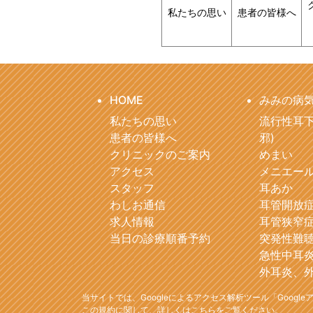
私たちの思い
患者の皆様へ
HOME
みみの病
私たちの思い
流行性耳下
患者の皆様へ
邪)
クリニックのご案内
めまい
アクセス
メニエー
スタッフ
耳あか
わしお通信
耳管開放
求人情報
耳管狭窄
当日の診療順番予約
突発性難
急性中耳
外耳炎、
当サイトでは、Googleによるアクセス解析ツール「Goog
この規約に関して、詳しくは
こちら
をご覧ください。