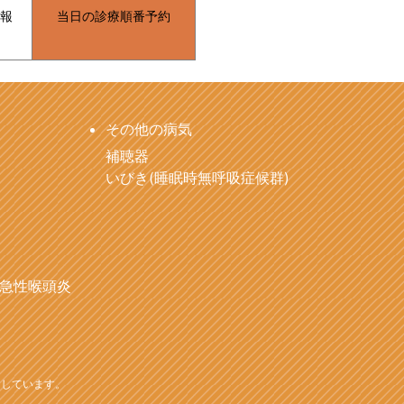
報
当日の診療順番予約
その他の病気
補聴器
いびき(睡眠時無呼吸症候群)
急性喉頭炎
用しています。