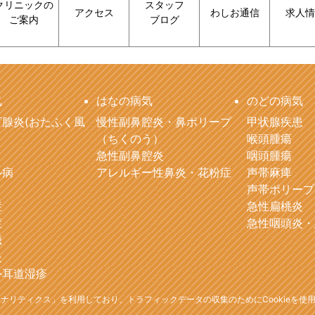
クリニックの
スタッフ
アクセス
わしお通信
求人情
ご案内
ブログ
気
はなの病気
のどの病気
腺炎(おたふく風
慢性副鼻腔炎・鼻ポリープ
甲状腺疾患
（ちくのう）
喉頭腫瘍
急性副鼻腔炎
咽頭腫瘍
ル病
アレルギー性鼻炎・花粉症
声帯麻痺
声帯ポリープ
症
急性扁桃炎
症
急性咽頭炎・
聴
炎
外耳道湿疹
leアナリティクス」を利用しており、トラフィックデータの収集のためにCookieを使