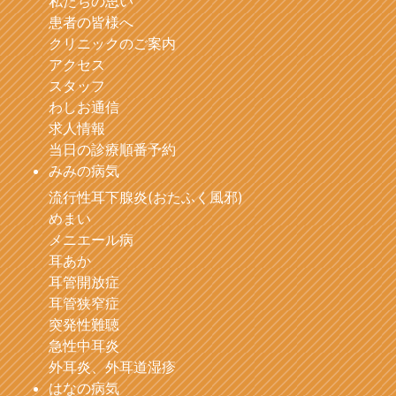
私たちの思い
患者の皆様へ
クリニックのご案内
アクセス
スタッフ
わしお通信
求人情報
当日の診療順番予約
みみの病気
流行性耳下腺炎(おたふく風邪)
めまい
メニエール病
耳あか
耳管開放症
耳管狭窄症
突発性難聴
急性中耳炎
外耳炎、外耳道湿疹
はなの病気