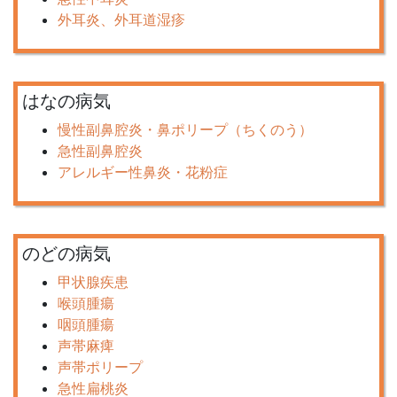
外耳炎、外耳道湿疹
はなの病気
慢性副鼻腔炎・鼻ポリープ（ちくのう）
急性副鼻腔炎
アレルギー性鼻炎・花粉症
のどの病気
甲状腺疾患
喉頭腫瘍
咽頭腫瘍
声帯麻痺
声帯ポリープ
急性扁桃炎