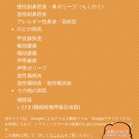
慢性副鼻腔炎・鼻ポリープ（ちくのう）
急性副鼻腔炎
アレルギー性鼻炎・花粉症
のどの病気
甲状腺疾患
喉頭腫瘍
咽頭腫瘍
声帯麻痺
声帯ポリープ
急性扁桃炎
急性咽頭炎・急性喉頭炎
その他の病気
補聴器
いびき(睡眠時無呼吸症候群)
当サイトでは、Googleによるアクセス解析ツール「Googleアナリティクス」
を利用しており、トラフィックデータの収集のためにCookieを使用していま
す。
この規約に関して、詳しくは
こちら
をご覧ください。