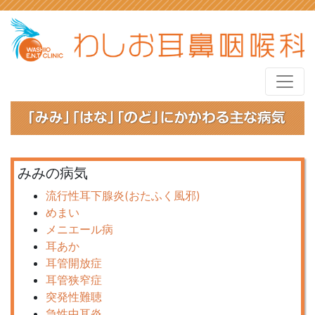
みみの病気
流行性耳下腺炎(おたふく風邪)
めまい
メニエール病
耳あか
耳管開放症
耳管狭窄症
突発性難聴
急性中耳炎