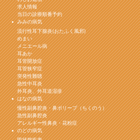
求人情報
当日の診療順番予約
みみの病気
流行性耳下腺炎(おたふく風邪)
めまい
メニエール病
耳あか
耳管開放症
耳管狭窄症
突発性難聴
急性中耳炎
外耳炎、外耳道湿疹
はなの病気
慢性副鼻腔炎・鼻ポリープ（ちくのう）
急性副鼻腔炎
アレルギー性鼻炎・花粉症
のどの病気
甲状腺疾患