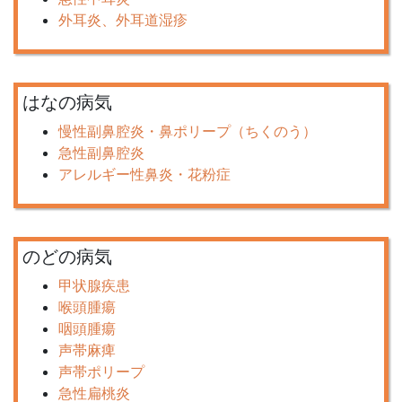
外耳炎、外耳道湿疹
はなの病気
慢性副鼻腔炎・鼻ポリープ（ちくのう）
急性副鼻腔炎
アレルギー性鼻炎・花粉症
のどの病気
甲状腺疾患
喉頭腫瘍
咽頭腫瘍
声帯麻痺
声帯ポリープ
急性扁桃炎