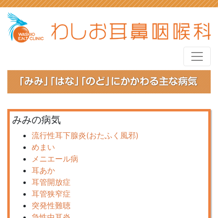
みみの病気
流行性耳下腺炎(おたふく風邪)
めまい
メニエール病
耳あか
耳管開放症
耳管狭窄症
突発性難聴
急性中耳炎