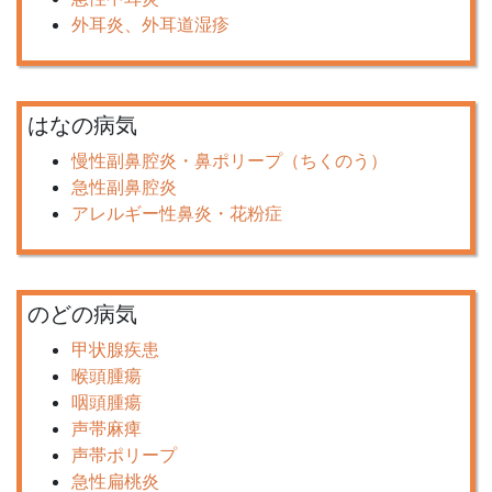
外耳炎、外耳道湿疹
はなの病気
慢性副鼻腔炎・鼻ポリープ（ちくのう）
急性副鼻腔炎
アレルギー性鼻炎・花粉症
のどの病気
甲状腺疾患
喉頭腫瘍
咽頭腫瘍
声帯麻痺
声帯ポリープ
急性扁桃炎