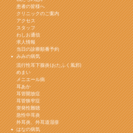
患者の皆様へ
クリニックのご案内
アクセス
スタッフ
わしお通信
求人情報
当日の診療順番予約
みみの病気
流行性耳下腺炎(おたふく風邪)
めまい
メニエール病
耳あか
耳管開放症
耳管狭窄症
突発性難聴
急性中耳炎
外耳炎、外耳道湿疹
はなの病気