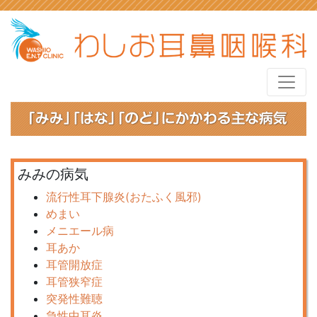
みみの病気
流行性耳下腺炎(おたふく風邪)
めまい
メニエール病
耳あか
耳管開放症
耳管狭窄症
突発性難聴
急性中耳炎