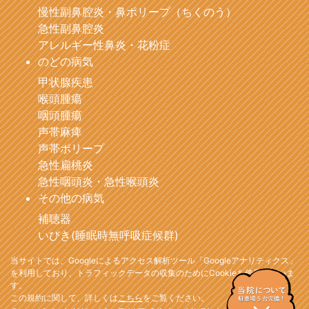
慢性副鼻腔炎・鼻ポリープ（ちくのう）
急性副鼻腔炎
アレルギー性鼻炎・花粉症
のどの病気
甲状腺疾患
喉頭腫瘍
咽頭腫瘍
声帯麻痺
声帯ポリープ
急性扁桃炎
急性咽頭炎・急性喉頭炎
その他の病気
補聴器
いびき(睡眠時無呼吸症候群)
当サイトでは、Googleによるアクセス解析ツール「Googleアナリティクス」
を利用しており、トラフィックデータの収集のためにCookieを使用していま
す。
この規約に関して、詳しくは
こちら
をご覧ください。