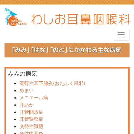
みみの病気
流行性耳下腺炎(おたふく風邪)
めまい
メニエール病
耳あか
耳管開放症
耳管狭窄症
突発性難聴
急性中耳炎