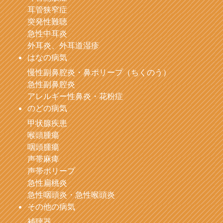
耳管狭窄症
突発性難聴
急性中耳炎
外耳炎、外耳道湿疹
はなの病気
慢性副鼻腔炎・鼻ポリープ（ちくのう）
急性副鼻腔炎
アレルギー性鼻炎・花粉症
のどの病気
甲状腺疾患
喉頭腫瘍
咽頭腫瘍
声帯麻痺
声帯ポリープ
急性扁桃炎
急性咽頭炎・急性喉頭炎
その他の病気
補聴器