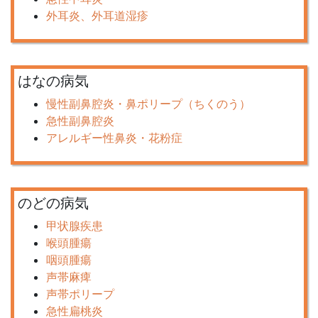
外耳炎、外耳道湿疹
はなの病気
慢性副鼻腔炎・鼻ポリープ（ちくのう）
急性副鼻腔炎
アレルギー性鼻炎・花粉症
のどの病気
甲状腺疾患
喉頭腫瘍
咽頭腫瘍
声帯麻痺
声帯ポリープ
急性扁桃炎