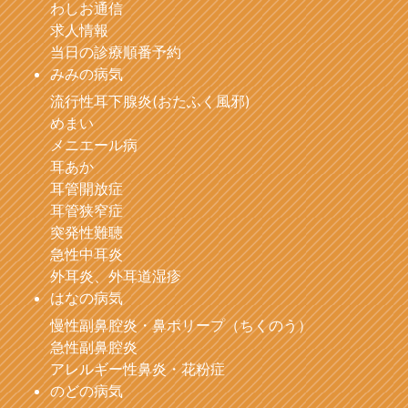
わしお通信
求人情報
当日の診療順番予約
みみの病気
流行性耳下腺炎(おたふく風邪)
めまい
メニエール病
耳あか
耳管開放症
耳管狭窄症
突発性難聴
急性中耳炎
外耳炎、外耳道湿疹
はなの病気
慢性副鼻腔炎・鼻ポリープ（ちくのう）
急性副鼻腔炎
アレルギー性鼻炎・花粉症
のどの病気