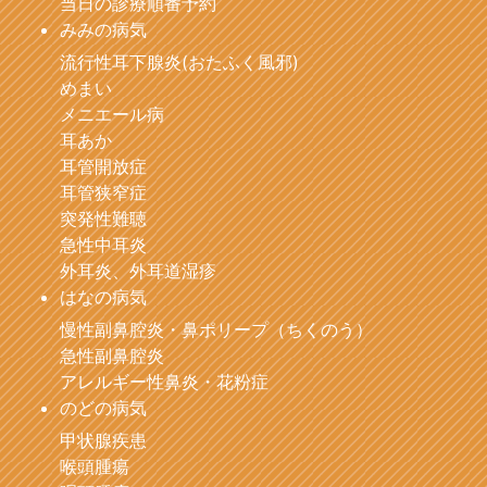
当日の診療順番予約
みみの病気
流行性耳下腺炎(おたふく風邪)
めまい
メニエール病
耳あか
耳管開放症
耳管狭窄症
突発性難聴
急性中耳炎
外耳炎、外耳道湿疹
はなの病気
慢性副鼻腔炎・鼻ポリープ（ちくのう）
急性副鼻腔炎
アレルギー性鼻炎・花粉症
のどの病気
甲状腺疾患
喉頭腫瘍